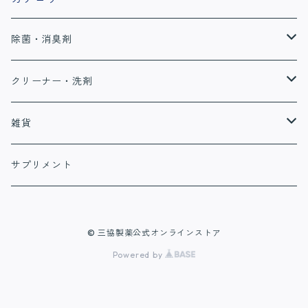
除菌・消臭剤
All Pets
クリーナー・洗剤
加湿器の除菌剤
松やにクリーナー
雑貨
刃物クリーナー
パラフィンオイル
サプリメント
© 三協製薬公式オンラインストア
Powered by